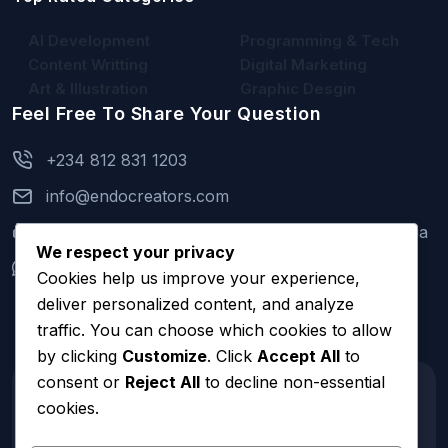
AI Development
Programming & Tech
Content Writting
Digital Marketing
Art & Illustration
Graphic Desgin
Feel Free To Share Your Question
+234 812 831 1203
info@endocreators.com
2 Kayode Oke Street, Isheri Oshun, Lagos, Nigeria
We respect your privacy
+234 812 831 1203
(Mon to Sun 9am - 11pm)
Cookies help us improve your experience,
deliver personalized content, and analyze
traffic. You can choose which cookies to allow
by clicking
Customize
. Click
Accept All
to
consent or
Reject All
to decline non-essential
cookies.
© 2026 Endocreators Consult Limited | All Rights
Reserved